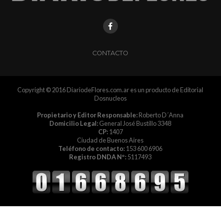
CONTACTO
Copyright © 2016 DiariodeFlores.com.ar es un producto de Editorial
Dosnucleos
Propietario y Editor Responsable:
Roberto D´Anna
Domicilio Legal:
General José Bustillo 3348
CP:
1407
Ciudad de Buenos Aires
Teléfono de contacto:
153 600 6906
Registro DNDA Nº:
5117493