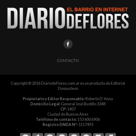
CONTACTO
Copyright © 2016 DiariodeFlores.com.ar es un producto de Editorial
Dosnucleos
Propietario y Editor Responsable:
Roberto D´Anna
Domicilio Legal:
General José Bustillo 3348
CP:
1407
Ciudad de Buenos Aires
Teléfono de contacto:
153 600 6906
Registro DNDA Nº:
5117493