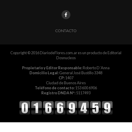
CONTACTO
Copyright © 2016 DiariodeFlores.com.ar es un producto de Editorial
Dosnucleos
Propietario y Editor Responsable:
Roberto D´Anna
Domicilio Legal:
General José Bustillo 3348
CP:
1407
Ciudad de Buenos Aires
Teléfono de contacto:
153 600 6906
Registro DNDA Nº:
5117493