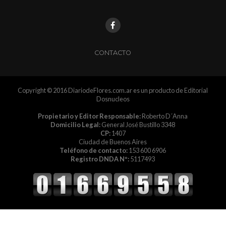
CONTACTO
Copyright © 2016 DiariodeFlores.com.ar es un producto de Editorial
Dosnucleos
Propietario y Editor Responsable:
Roberto D´Anna
Domicilio Legal:
General José Bustillo 3348
CP:
1407
Ciudad de Buenos Aires
Teléfono de contacto:
153 600 6906
Registro DNDA Nº:
5117493