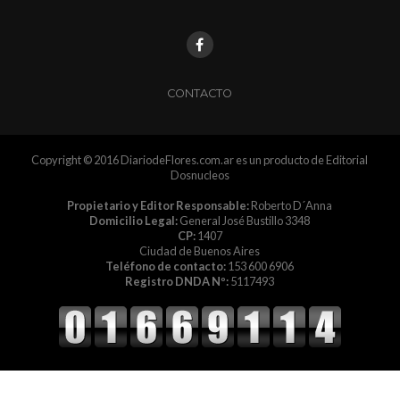
CONTACTO
Copyright © 2016 DiariodeFlores.com.ar es un producto de Editorial
Dosnucleos
Propietario y Editor Responsable:
Roberto D´Anna
Domicilio Legal:
General José Bustillo 3348
CP:
1407
Ciudad de Buenos Aires
Teléfono de contacto:
153 600 6906
Registro DNDA Nº:
5117493