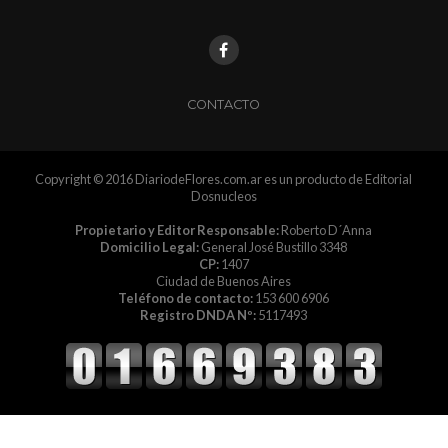
CONTACTO
Copyright © 2016 DiariodeFlores.com.ar es un producto de Editorial
Dosnucleos
Propietario y Editor Responsable:
Roberto D´Anna
Domicilio Legal:
General José Bustillo 3348
CP:
1407
Ciudad de Buenos Aires
Teléfono de contacto:
153 600 6906
Registro DNDA Nº:
5117493