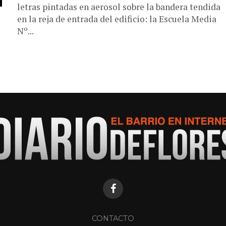
letras pintadas en aerosol sobre la bandera tendida
en la reja de entrada del edificio: la Escuela Media
Nº...
CONTACTO