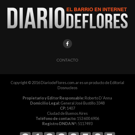
CONTACTO
Copyright © 2016 DiariodeFlores.com.ar es un producto de Editorial
Dosnucleos
Propietario y Editor Responsable:
Roberto D´Anna
Domicilio Legal:
General José Bustillo 3348
CP:
1407
Ciudad de Buenos Aires
Teléfono de contacto:
153 600 6906
Registro DNDA Nº:
5117493