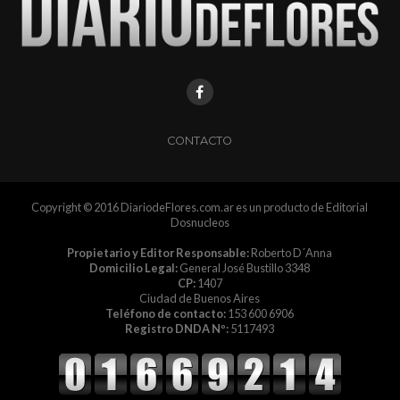
CONTACTO
Copyright © 2016 DiariodeFlores.com.ar es un producto de Editorial
Dosnucleos
Propietario y Editor Responsable:
Roberto D´Anna
Domicilio Legal:
General José Bustillo 3348
CP:
1407
Ciudad de Buenos Aires
Teléfono de contacto:
153 600 6906
Registro DNDA Nº:
5117493