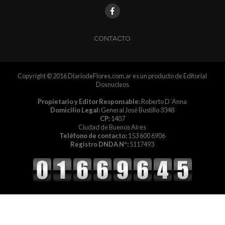
CONTACTO
Copyright © 2016 DiariodeFlores.com.ar es un producto de Editorial
Dosnucleos
Propietario y Editor Responsable:
Roberto D´Anna
Domicilio Legal:
General José Bustillo 3348
CP:
1407
Ciudad de Buenos Aires
Teléfono de contacto:
153 600 6906
Registro DNDA Nº:
5117493