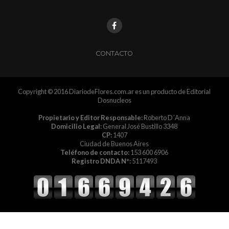
CONTACTO
Copyright © 2016 DiariodeFlores.com.ar es un producto de Editorial
Dosnucleos
Propietario y Editor Responsable:
Roberto D´Anna
Domicilio Legal:
General José Bustillo 3348
CP:
1407
Ciudad de Buenos Aires
Teléfono de contacto:
153 600 6906
Registro DNDA Nº:
5117493