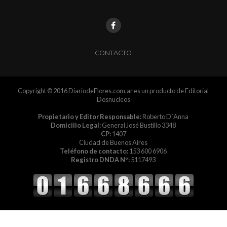
CONTACTO
Copyright © 2016 DiariodeFlores.com.ar es un producto de Editorial
Dosnucleos
Propietario y Editor Responsable:
Roberto D´Anna
Domicilio Legal:
General José Bustillo 3348
CP:
1407
Ciudad de Buenos Aires
Teléfono de contacto:
153 600 6906
Registro DNDA Nº:
5117493