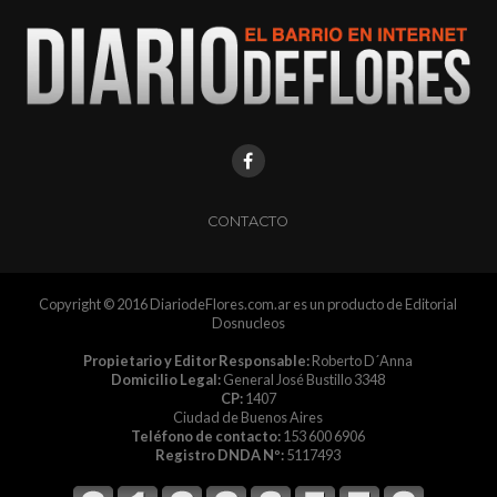
CONTACTO
Copyright © 2016 DiariodeFlores.com.ar es un producto de Editorial
Dosnucleos
Propietario y Editor Responsable:
Roberto D´Anna
Domicilio Legal:
General José Bustillo 3348
CP:
1407
Ciudad de Buenos Aires
Teléfono de contacto:
153 600 6906
Registro DNDA Nº:
5117493