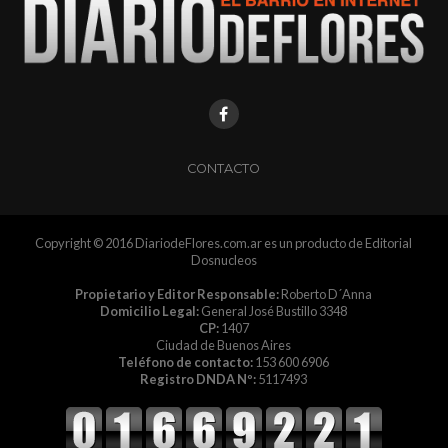
CONTACTO
Copyright © 2016 DiariodeFlores.com.ar es un producto de Editorial
Dosnucleos
Propietario y Editor Responsable:
Roberto D´Anna
Domicilio Legal:
General José Bustillo 3348
CP:
1407
Ciudad de Buenos Aires
Teléfono de contacto:
153 600 6906
Registro DNDA Nº:
5117493