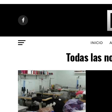
INICIO
A
Todas las n