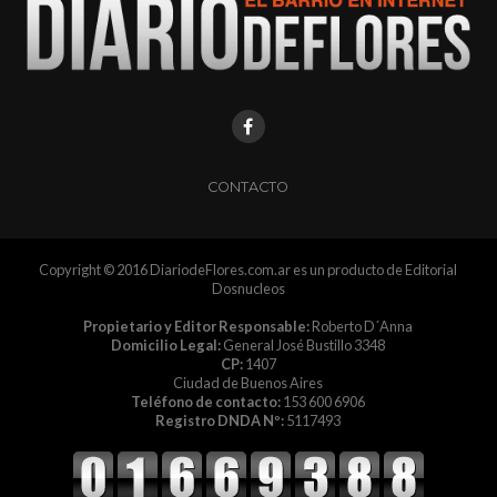
CONTACTO
Copyright © 2016 DiariodeFlores.com.ar es un producto de Editorial
Dosnucleos
Propietario y Editor Responsable:
Roberto D´Anna
Domicilio Legal:
General José Bustillo 3348
CP:
1407
Ciudad de Buenos Aires
Teléfono de contacto:
153 600 6906
Registro DNDA Nº:
5117493