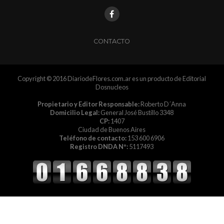
CONTACTO
Copyright © 2016 DiariodeFlores.com.ar es un producto de Editorial
Dosnucleos
Propietario y Editor Responsable:
Roberto D´Anna
Domicilio Legal:
General José Bustillo 3348
CP:
1407
Ciudad de Buenos Aires
Teléfono de contacto:
153 600 6906
Registro DNDA Nº:
5117493