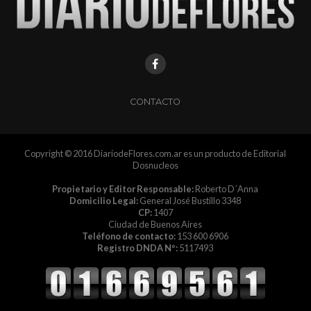
CONTACTO
Copyright © 2016 DiariodeFlores.com.ar es un producto de Editorial
Dosnucleos
Propietario y Editor Responsable:
Roberto D´Anna
Domicilio Legal:
General José Bustillo 3348
CP:
1407
Ciudad de Buenos Aires
Teléfono de contacto:
153 600 6906
Registro DNDA Nº:
5117493