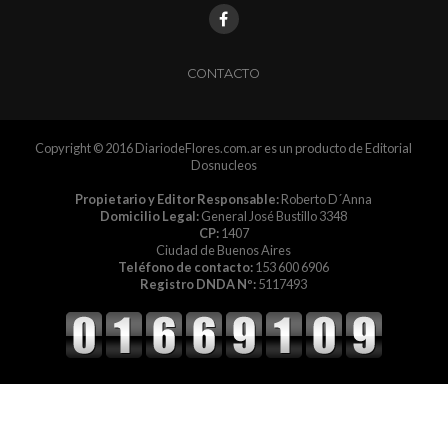
CONTACTO
Copyright © 2016 DiariodeFlores.com.ar es un producto de Editorial
Dosnucleos
Propietario y Editor Responsable:
Roberto D´Anna
Domicilio Legal:
General José Bustillo 3348
CP:
1407
Ciudad de Buenos Aires
Teléfono de contacto:
153 600 6906
Registro DNDA Nº:
5117493