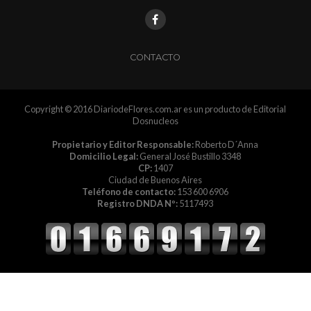
CONTACTO
Copyright © 2016 DiariodeFlores.com.ar es un producto de Editorial
Dosnucleos
Propietario y Editor Responsable:
Roberto D´Anna
Domicilio Legal:
General José Bustillo 3348
CP:
1407
Ciudad de Buenos Aires
Teléfono de contacto:
153 600 6906
Registro DNDA Nº:
5117493