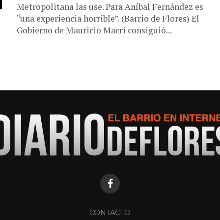
Metropolitana las use. Para Aníbal Fernández es
“una experiencia horrible”. (Barrio de Flores) El
Gobierno de Mauricio Macri consiguió...
CONTACTO