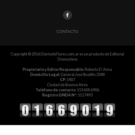
CONTACTO
Copyright © 2016 DiariodeFlores.com.ar es un producto de Editorial
Dosnucleos
Propietario y Editor Responsable:
Roberto D´Anna
Domicilio Legal:
General José Bustillo 3348
CP:
1407
Ciudad de Buenos Aires
Teléfono de contacto:
153 600 6906
Registro DNDA Nº:
5117493