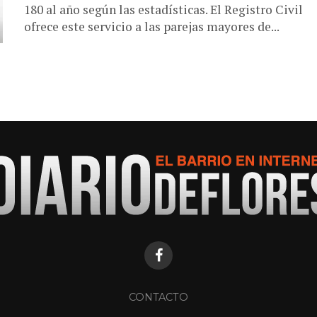
180 al año según las estadísticas. El Registro Civil
ofrece este servicio a las parejas mayores de...
CONTACTO