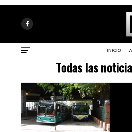
INICIO
A
Todas las notici