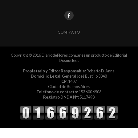
CONTACTO
Copyright © 2016 DiariodeFlores.com.ar es un producto de Editorial
Dosnucleos
Propietario y Editor Responsable:
Roberto D´Anna
Domicilio Legal:
General José Bustillo 3348
CP:
1407
Ciudad de Buenos Aires
Teléfono de contacto:
153 600 6906
Registro DNDA Nº:
5117493