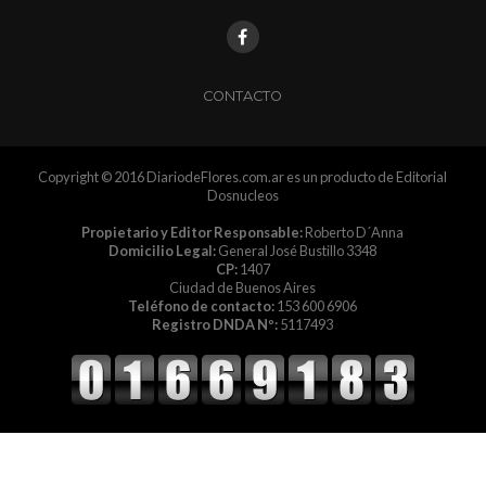
CONTACTO
Copyright © 2016 DiariodeFlores.com.ar es un producto de Editorial
Dosnucleos
Propietario y Editor Responsable:
Roberto D´Anna
Domicilio Legal:
General José Bustillo 3348
CP:
1407
Ciudad de Buenos Aires
Teléfono de contacto:
153 600 6906
Registro DNDA Nº:
5117493