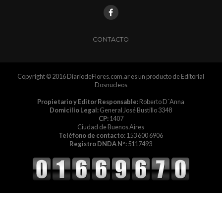
CONTACTO
Copyright © 2016 DiariodeFlores.com.ar es un producto de Editorial
Dosnucleos
Propietario y Editor Responsable:
Roberto D´Anna
Domicilio Legal:
General José Bustillo 3348
CP:
1407
Ciudad de Buenos Aires
Teléfono de contacto:
153 600 6906
Registro DNDA Nº:
5117493