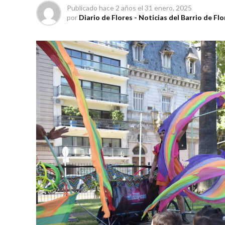
Publicado
hace 2 años
el
31 enero, 2025
por
Diario de Flores - Noticias del Barrio de Flo