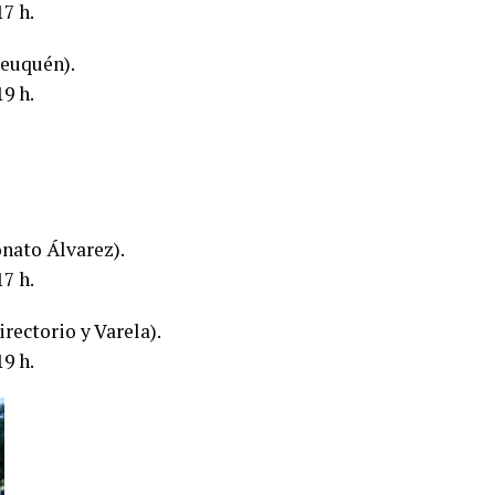
7 h.
Neuquén).
9 h.
onato Álvarez).
7 h.
rectorio y Varela).
9 h.