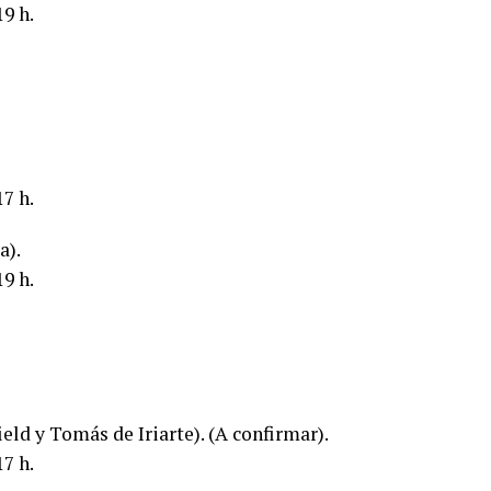
9 h.
7 h.
a).
9 h.
eld y Tomás de Iriarte). (A confirmar).
7 h.