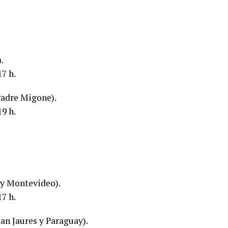
.
7 h.
Padre Migone).
9 h.
 y Montevideo).
7 h.
an Jaures y Paraguay).