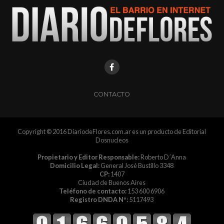
CONTACTO
Copyright © 2016 DiariodeFlores.com.ar es un producto de Editorial
Dosnucleos
Propietario y Editor Responsable:
Roberto D´Anna
Domicilio Legal:
General José Bustillo 3348
CP:
1407
Ciudad de Buenos Aires
Teléfono de contacto:
153 600 6906
Registro DNDA Nº:
5117493