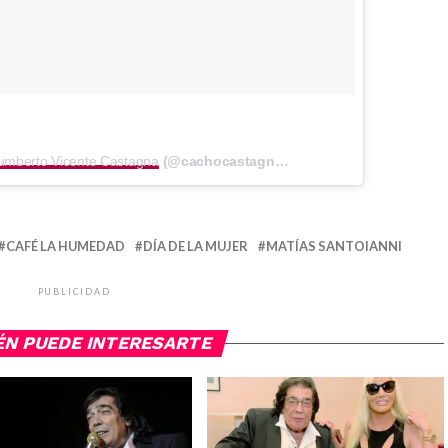
umberto Vicente Castagna
(@cachocastagna) el
Feb 21, 2018 at 4:30 
CAFÉ LA HUMEDAD
DÍA DE LA MUJER
MATÍAS SANTOIANNI
PUBLICIDAD
ÉN PUEDE INTERESARTE