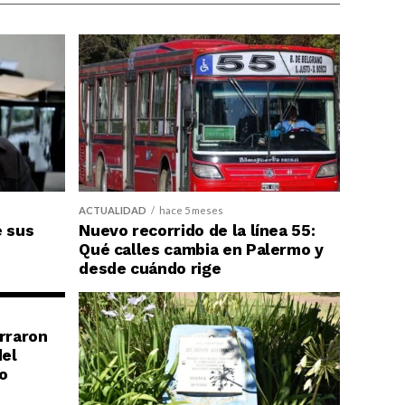
ACTUALIDAD
hace 5 meses
e sus
Nuevo recorrido de la línea 55:
Qué calles cambia en Palermo y
desde cuándo rige
erraron
del
o