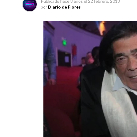
Publicado
hace 8 años
el
22 febrero, 2018
por
Diario de Flores