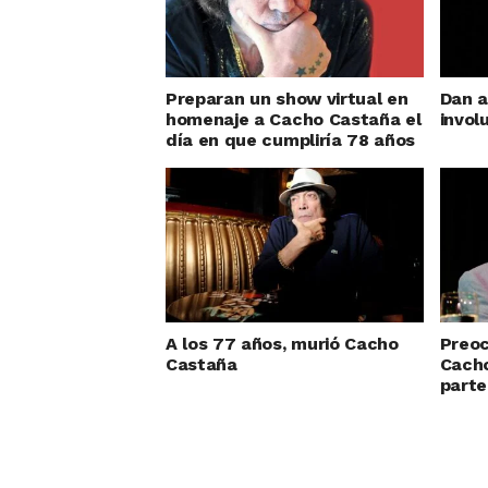
Preparan un show virtual en
Dan a
homenaje a Cacho Castaña el
invol
día en que cumpliría 78 años
A los 77 años, murió Cacho
Preoc
Castaña
Cacho
parte