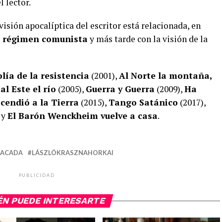
 lector.
isión apocalíptica del escritor está relacionada, en
el régimen comunista
y más tarde con la visión de la
lía de la resistencia
(2001),
Al Norte la montaña,
al Este el río
(2005),
Guerra y Guerra
(2009),
Ha
cendió a la Tierra
(2015),
Tango Satánico
(2017),
 y
El Barón Wenckheim vuelve a casa
.
TACADA
LÁSZLÓKRASZNAHORKAI
PUBLICIDAD
ÉN PUEDE INTERESARTE