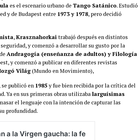
ula
es el escenario urbano de
Tango Satánico
. Estudió
ged y de Budapest entre
1973 y 1978
, pero decidió
mista
,
Krasznahorkai
trabajó después en distintos
seguridad, y comenzó a desarrollar su gusto por la
 de
Andragogía (enseñanza de adultos) y Filología
st, y comenzó a publicar en diferentes revistas
ozgó Világ
(Mundo en Movimiento),
, se publicó en
1985
y fue bien recibida por la crítica del
d. Ya en sus primeras obras utilizaba
larguísimas
asar el lenguaje con la intención de capturar las
su profundidad.