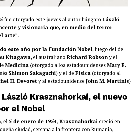
25
fue otorgado este jueves al autor húngaro
László
ncente y visionaria que, en medio del terror
l arte”
.
do este año por la Fundación Nobel
, luego del de
u Kitagawa
, el australiano
Richard Robson
y el
 de
Medicina
(otorgado a los estadounidenses
Mary E.
onés
Shimon Sakaguchi
) y el de
Física
(otorgado al
hel H. Devoret
y al estadounidense
John M. Martinis
)
 László Krasznahorkai, el nuevo
or el Nobel
a, el
5 de enero de 1954
,
Krasznahorkai
creció en
equeña ciudad, cercana a la frontera con Rumania,