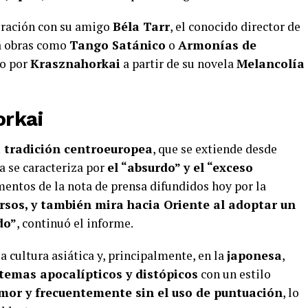
oración con su amigo
Béla Tarr
, el conocido director de
la obras como
Tango Satánico
o
Armonías de
to por
Krasznahorkai
a partir de su novela
Melancolía
orkai
a tradición centroeuropea
, que se extiende desde
 se caracteriza por
el “absurdo” y el “exceso
mentos de la nota de prensa difundidos hoy por la
rsos, y también mira hacia Oriente al adoptar un
do”
, continuó el informe.
a cultura asiática y, principalmente, en la
japonesa
,
temas apocalípticos y distópicos
con un estilo
mor y frecuentemente sin el uso de puntuación
, lo