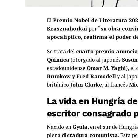
El
Premio Nobel de Literatura 20
Krasznahorkai
por
“su obra convi
apocalíptico, reafirma el poder de
Se trata del
cuarto premio anuncia
Química
(otorgado al japonés
Susum
estadounidense
Omar M. Yaghi
), el
Brunkow y Fred Ramsdell
y al jap
británico
John Clarke
, al francés
Mic
La vida en Hungría de
escritor consagrado p
Nacido en
Gyula
, en el sur de Hungrí
plena
dictadura comunista
. Esta p