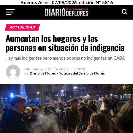
Buenos Aires, 07/08/2026, edición Nº 5816
ACTUALIDAD
Aumentan los hogares y las
personas en situación de indigencia
Hay más indigentes pero menos pobres no indigentes en CABA
Publicado
hace 3 años
el
27 junio, 2023
por
Diario de Flores - Noticias del Barrio de Flores