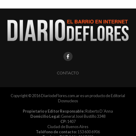
CONTACTO
Copyright © 2016 DiariodeFlores.com.ar es un producto de Editorial
Dosnucleos
Propietario y Editor Responsable:
Roberto D´Anna
Domicilio Legal:
General José Bustillo 3348
CP:
1407
Ciudad de Buenos Aires
Teléfono de contacto:
153 600 6906