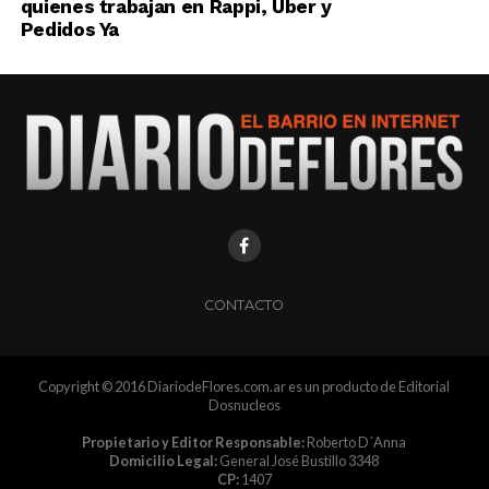
quienes trabajan en Rappi, Uber y
Pedidos Ya
CONTACTO
Copyright © 2016 DiariodeFlores.com.ar es un producto de Editorial
Dosnucleos
Propietario y Editor Responsable:
Roberto D´Anna
Domicilio Legal:
General José Bustillo 3348
CP:
1407