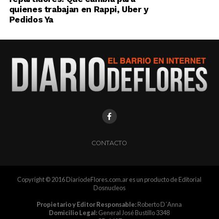
quienes trabajan en Rappi, Uber y
Pedidos Ya
CONTACTO
Copyright © 2016 DiariodeFlores.com.ar es un producto de Editorial
Dosnucleos
Propietario y Editor Responsable:
Roberto D´Anna
Domicilio Legal:
General José Bustillo 3348