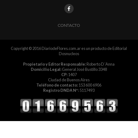
CONTACTO
Copyright © 2016 DiariodeFlores.com.ar es un producto de Editorial
Dosnucleos
Propietario y Editor Responsable:
Roberto D´Anna
Domicilio Legal:
General José Bustillo 3348
CP:
1407
Ciudad de Buenos Aires
Teléfono de contacto:
153 600 6906
Registro DNDA Nº:
5117493