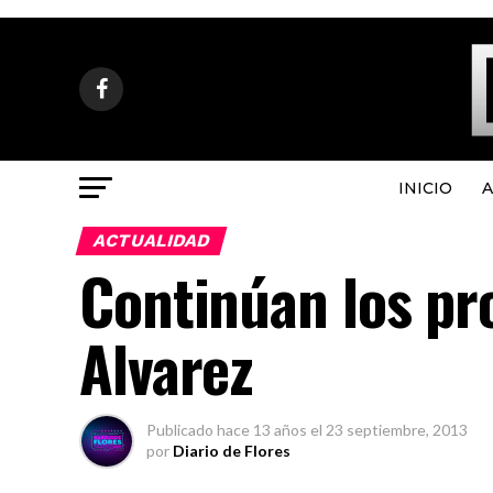
INICIO
A
ACTUALIDAD
Continúan los pr
Alvarez
Publicado
hace 13 años
el
23 septiembre, 2013
por
Diario de Flores