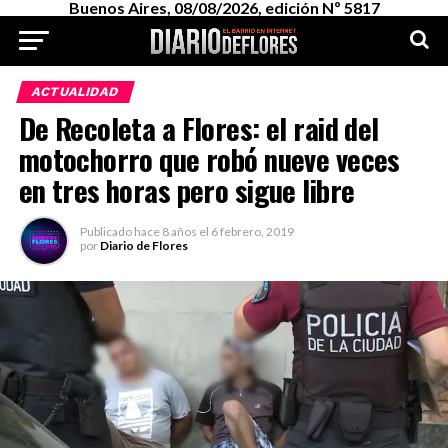
Buenos Aires, 08/08/2026, edición Nº 5817
ACTUALIDAD
De Recoleta a Flores: el raid del
motochorro que robó nueve veces
en tres horas pero sigue libre
Publicado
hace 8 años
el
6 febrero, 2019
por
Diario de Flores