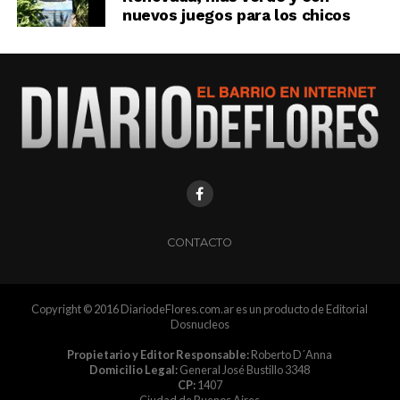
nuevos juegos para los chicos
CONTACTO
Copyright © 2016 DiariodeFlores.com.ar es un producto de Editorial
Dosnucleos
Propietario y Editor Responsable:
Roberto D´Anna
Domicilio Legal:
General José Bustillo 3348
CP:
1407
Ciudad de Buenos Aires