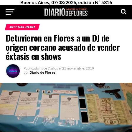
Buenos Aires, 07/08/2026, edición Nº 5816
ACTUALIDAD
Detuvieron en Flores a un DJ de
origen coreano acusado de vender
éxtasis en shows
Publicado
hace 7 años
el
25 noviembre, 2019
por
Diario de Flores