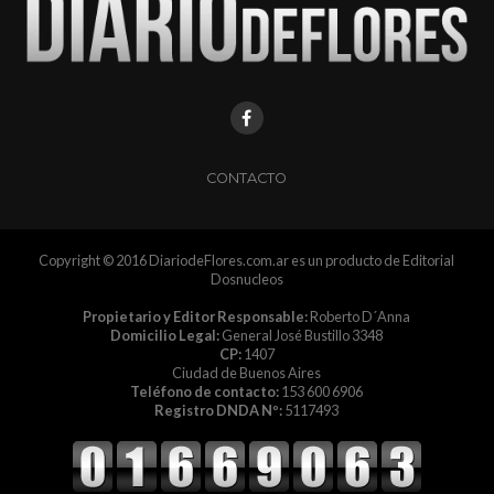
CONTACTO
Copyright © 2016 DiariodeFlores.com.ar es un producto de Editorial
Dosnucleos
Propietario y Editor Responsable:
Roberto D´Anna
Domicilio Legal:
General José Bustillo 3348
CP:
1407
Ciudad de Buenos Aires
Teléfono de contacto:
153 600 6906
Registro DNDA Nº:
5117493