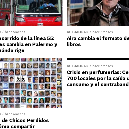
D
hace 5 meses
ACTUALIDAD
hace 6 meses
corrido de la línea 55:
Aira cambia el formato d
es cambia en Palermo y
libros
uándo rige
ACTUALIDAD
hace 5 meses
Crisis en perfumerías: C
700 locales por la caída 
consumo y el contraband
D
hace 6 meses
 de Chicos Perdidos
ómo compartir