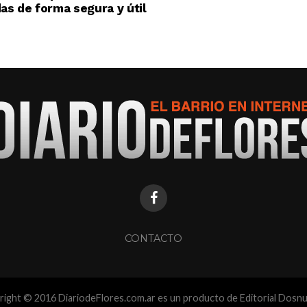
s de forma segura y útil
CONTACTO
ight © 2016 DiariodeFlores.com.ar es un producto de Editorial Dosn