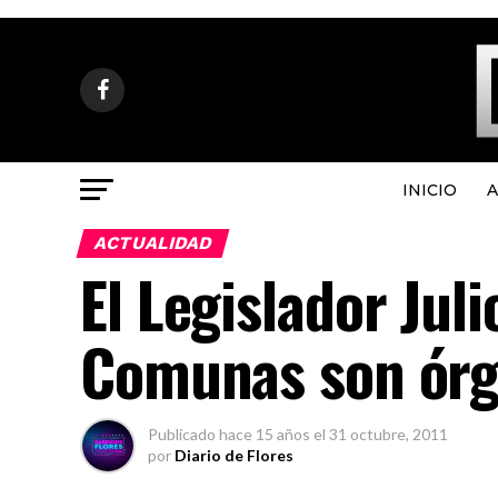
INICIO
A
ACTUALIDAD
El Legislador Juli
Comunas son órga
Publicado
hace 15 años
el
31 octubre, 2011
por
Diario de Flores