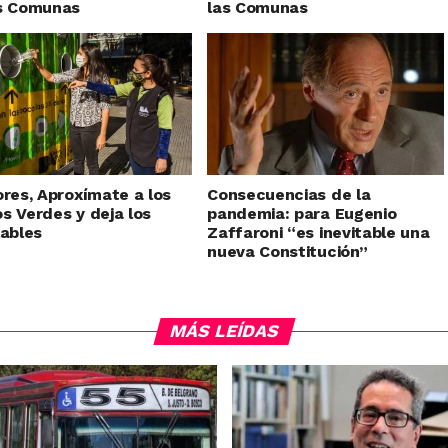
as Comunas
las Comunas
ores, Aproxímate a los
Consecuencias de la
s Verdes y deja los
pandemia: para Eugenio
lables
Zaffaroni “es inevitable una
nueva Constitución”
MÁS LEÍDAS