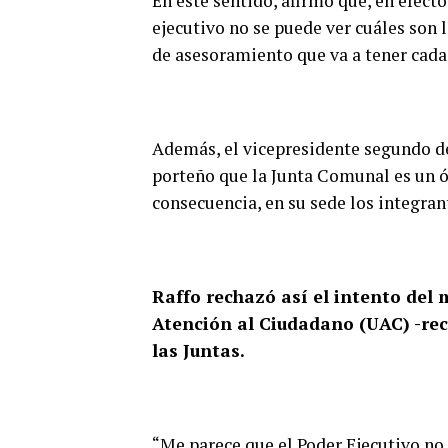
En este sentido, afirmó que, en efect
ejecutivo no se puede ver cuáles son l
de asesoramiento que va a tener cada
Además, el vicepresidente segundo de 
porteño que la Junta Comunal es un ó
consecuencia, en su sede los integra
Raffo rechazó así el intento del
Atención al Ciudadano (UAC) -re
las Juntas.
“Me parece que el Poder Ejecutivo no 