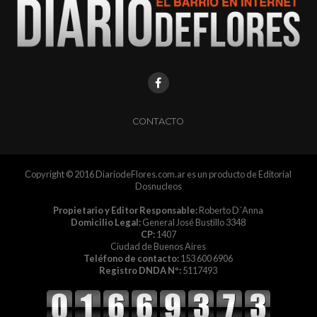
CONTACTO
Copyright © 2016 DiariodeFlores.com.ar es un producto de Editorial
Dosnucleos
Propietario y Editor Responsable:
Roberto D´Anna
Domicilio Legal:
General José Bustillo 3348
CP:
1407
Ciudad de Buenos Aires
Teléfono de contacto:
153 600 6906
Registro DNDA Nº:
5117493