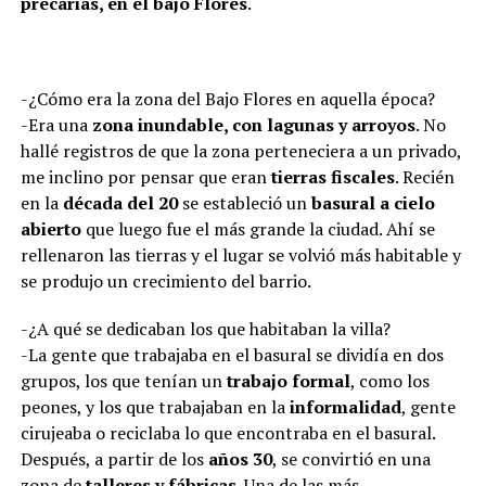
precarias, en el bajo Flores
.
-¿Cómo era la zona del Bajo Flores en aquella época?
-Era una
zona inundable, con lagunas y arroyos
. No
hallé registros de que la zona perteneciera a un privado,
me inclino por pensar que eran
tierras fiscales
. Recién
en la
década del 20
se estableció un
basural a cielo
abierto
que luego fue el más grande la ciudad. Ahí se
rellenaron las tierras y el lugar se volvió más habitable y
se produjo un crecimiento del barrio.
-¿A qué se dedicaban los que habitaban la villa?
-La gente que trabajaba en el basural se dividía en dos
grupos, los que tenían un
trabajo formal
, como los
peones, y los que trabajaban en la
informalidad
, gente
cirujeaba o reciclaba lo que encontraba en el basural.
Después, a partir de los
años 30
, se convirtió en una
zona de
talleres y fábricas
. Una de las más