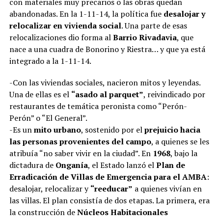
con materiales muy precarios o las obras quedan
abandonadas. En la 1-11-14, la política fue
desalojar y
relocalizar en vivienda social
. Una parte de esas
relocalizaciones dio forma al
Barrio Rivadavia
, que
nace a una cuadra de Bonorino y Riestra… y que ya está
integrado a la 1-11-14.
-Con las viviendas sociales, nacieron mitos y leyendas.
Una de ellas es el
“asado al parquet”
, reivindicado por
restaurantes de temática peronista como “Perón-
Perón” o “El General”.
-Es un
mito urbano
, sostenido por el
prejuicio hacia
las personas provenientes del campo
, a quienes se les
atribuía “no saber vivir en la ciudad”. En
1968
, bajo la
dictadura de
Onganía
, el Estado lanzó el
Plan de
Erradicación de Villas de Emergencia para el AMBA
:
desalojar, relocalizar y
“reeducar”
a quienes vivían en
las villas. El plan consistía de dos etapas. La primera, era
la construcción de
Núcleos Habitacionales