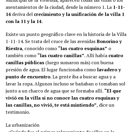
Municipal de la Vivienda, aparecen todas las villas o los
asentamientos de la ciudad, desde la número 1. La
1-11-
14
deriva del
crecimiento y la unificación de la villa 1
con la 11 y la 14
.
Existe un punto geográfico clave en la historia de la Villa
1-11-14. Se trata del cruce de las avenidas
Bonorino y
Riestra
, conocido como
“las cuatro esquinas”
o
también como
“las cuatro canillas”
. Allí había
cuatro
canillas públicas
(luego sumaron más) con buena
presión de agua. El lugar funcionaba como
lavadero y
punto de encuentro
. La gente iba a buscar agua y a
lavar la ropa. Algunos incluso se bañaban o tomaban sol
junto a un charco de agua que se formaba allí.
“El que
vivió en la villa si no conoce las cuatro esquinas y
las canillas, no vivió, te está mintiendo”
, dice un
testimonio.
La urbanización