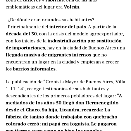
emblemáticas del lugar era
Volcán
.
-¿De dónde eran oriundos sus habitantes?
-Principalmente del
interior del país
. A partir de la
década del 30
, con la crisis del modelo agroexportador,
con los inicios de la
industrialización por sustitución
de importaciones
, hay en la ciudad de Buenos Aires una
llegada masiva de migrantes internos
que no
encuentran un lugar en la ciudad y empiezan a crecer
los
barrios informales
.
La publicación de “Cronista Mayor de Buenos Aires, Villa
1-11-14″, recoge testimonios de sus habitantes y
descendientes de los primeros pobladores del lugar:
“A
mediados de los años 50 llegó don Hermenegildo
desde el Chaco. Su hija, Licandra, recuerda: La
fábrica de tanino donde trabajaba con quebracho
colorado cerró; mi papá era foguista. Le pagaron
con tierras, pero como no hizo los papeles,