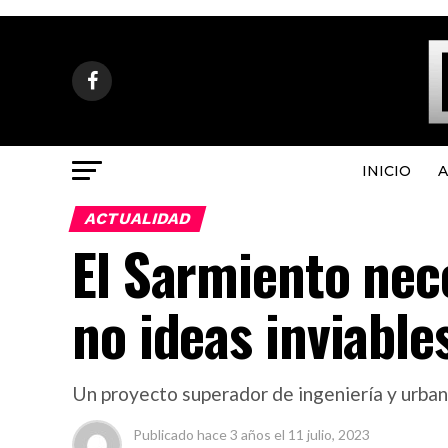
INICIO
A
ACTUALIDAD
El Sarmiento nece
no ideas inviabl
Un proyecto superador de ingeniería y urban
Publicado
hace 3 años
el
11 julio, 2023