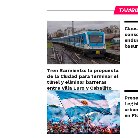
TAMBI
Claus
conso
endur
basu
Tren Sarmiento: la propuesta
de la Ciudad para terminar el
túnel y eliminar barreras
entre Villa Luro y Caballito
Prese
Legis
urban
en Fl