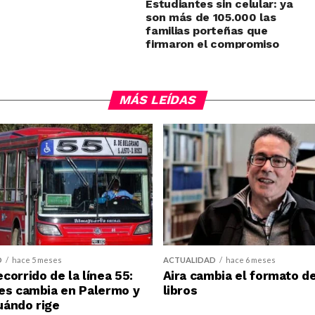
Estudiantes sin celular: ya
son más de 105.000 las
familias porteñas que
firmaron el compromiso
MÁS LEÍDAS
D
hace 5 meses
ACTUALIDAD
hace 6 meses
corrido de la línea 55:
Aira cambia el formato d
es cambia en Palermo y
libros
uándo rige