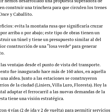
ir hemos desarrollado una propuesta superadora de
en construir una trinchera para que circulen los trenes
Once y Caballito.
ficios: evita la montaña rusa que significaría cruzar
 por arriba o por abajo; este tipo de obras tienen un
ruir un túnel y tiene un presupuesto similar al del
ior construcción de una “losa verde” para generar
to.
las ventajas desde el punto de vista del transporte.
nto fue inaugurado hace más de 160 años, en aquella
una aldea. Junto a las estaciones se construyeron
ios de la ciudad (Liniers, Villa Luro, Floresta). Hoy la
al adaptar el ferrocarril a las nuevas demandas de la
sta tiene una visión estratégica.
n 4 vías (2 de ida y 2 de vuelta) para permitir servicios