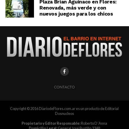
Plaza Brian Aguinaco en Flores:
Renovada, más verde y con
nuevos juegos para los chicos
CONTACTO
Copyright © 2016 DiariodeFlores.com.ar es un producto de Editorial
Dosnucleos
Propietario y Editor Responsable:
Roberto D´Anna
Domicilio Legal:
General José Bustillo 3348