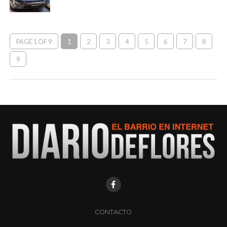
PAGE 1 OF 9
1
2
3
4
5
6
7
8
9
CONTACTO