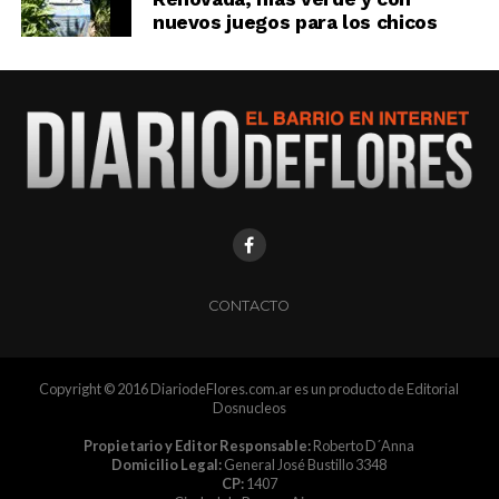
nuevos juegos para los chicos
CONTACTO
Copyright © 2016 DiariodeFlores.com.ar es un producto de Editorial
Dosnucleos
Propietario y Editor Responsable:
Roberto D´Anna
Domicilio Legal:
General José Bustillo 3348
CP:
1407