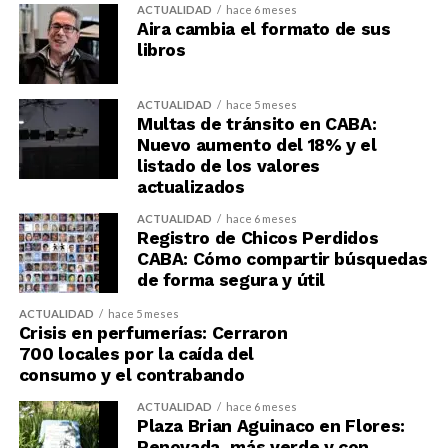
ACTUALIDAD
hace 6 meses
Aira cambia el formato de sus
libros
ACTUALIDAD
hace 5 meses
Multas de tránsito en CABA:
Nuevo aumento del 18% y el
listado de los valores
actualizados
ACTUALIDAD
hace 6 meses
Registro de Chicos Perdidos
CABA: Cómo compartir búsquedas
de forma segura y útil
ACTUALIDAD
hace 5 meses
Crisis en perfumerías: Cerraron
700 locales por la caída del
consumo y el contrabando
ACTUALIDAD
hace 6 meses
Plaza Brian Aguinaco en Flores:
Renovada, más verde y con