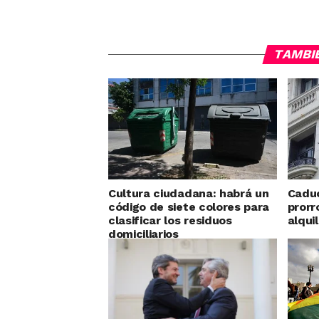
TAMBI
Cultura ciudadana: habrá un
Caduc
código de siete colores para
prorr
clasificar los residuos
alqui
domiciliarios