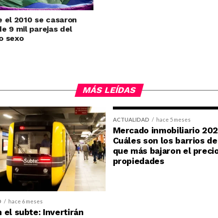
 el 2010 se casaron
e 9 mil parejas del
o sexo
MÁS LEÍDAS
ACTUALIDAD
hace 5 meses
Mercado inmobiliario 202
Cuáles son los barrios d
que más bajaron el precio
propiedades
D
hace 6 meses
 el subte: Invertirán