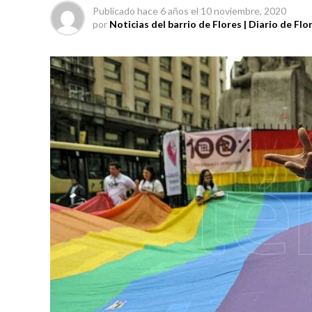
Publicado
hace 6 años
el
10 noviembre, 2020
por
Noticias del barrio de Flores | Diario de Flo