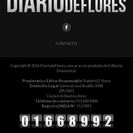
CONTACTO
Copyright © 2016 DiariodeFlores.com.ar es un producto de Editorial
Dosnucleos
Propietario y Editor Responsable:
Roberto D´Anna
Domicilio Legal:
General José Bustillo 3348
CP:
1407
Ciudad de Buenos Aires
Teléfono de contacto:
153 600 6906
Registro DNDA Nº:
5117493